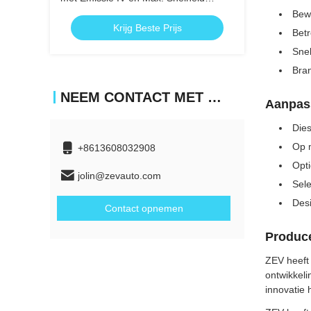
69km/u voor Openbaar Vervoer
Bew
Krijg Beste Prijs
Betr
Sne
Bran
NEEM CONTACT MET ONS OP
Aanpas
Dies
Op m
+8613608032908
Opti
jolin@zevauto.com
Sele
Desi
Contact opnemen
Produce
ZEV heeft 
ontwikkeli
innovatie 