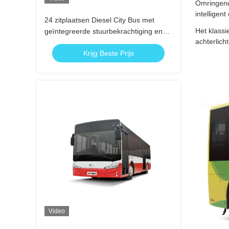
Omringend 
intelligen
24 zitplaatsen Diesel City Bus met
Het klass
geïntegreerde stuurbekrachtiging en
achterlich
6000 kg beperkt gewicht voor efficiënt
Krijg Beste Prijs
openbaar vervoer
Video