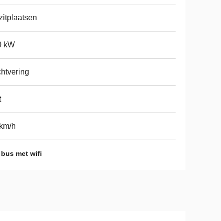
zitplaatsen
0 kW
htvering
t
km/h
bus met wifi