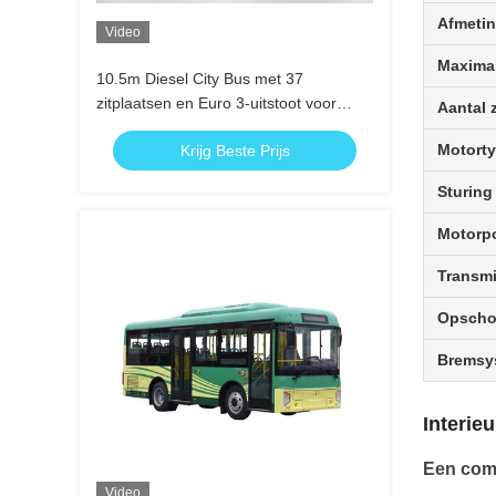
Afmetin
Video
Maximal
10.5m Diesel City Bus met 37
zitplaatsen en Euro 3-uitstoot voor
Aantal 
openbaar vervoer
Motort
Krijg Beste Prijs
Sturing
Motorpo
Transmi
Opscho
Bremsy
Interie
Een comf
Video