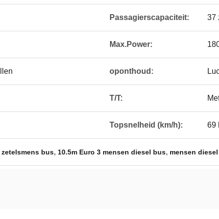
Passagierscapaciteit:
37 
Max.Power:
18
llen
oponthoud:
Luc
T/T:
Me
Topsnelheid (km/h):
69 
,
,
7 zetelsmens bus
10.5m Euro 3 mensen diesel bus
mensen diesel 