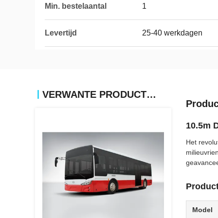
Min. bestelaantal
1
Levertijd
25-40 werkdagen
VERWANTE PRODUCTEN
Produc
10.5m D
Het revolu
milieuvrie
geavanceer
Product
Model