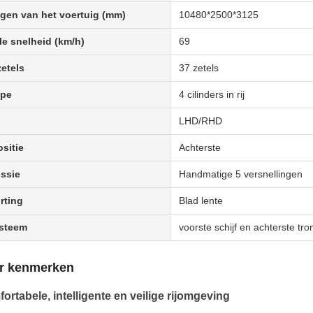
gen van het voertuig (mm)
10480*2500*3125
e snelheid (km/h)
69
zetels
37 zetels
ype
4 cilinders in rij
LHD/RHD
sitie
Achterste
ssie
Handmatige 5 versnellingen
rting
Blad lente
steem
voorste schijf en achterste t
ur kenmerken
ortabele, intelligente en veilige rijomgeving