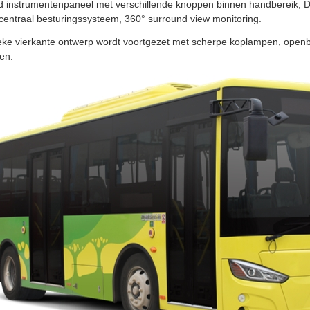
instrumentenpaneel met verschillende knoppen binnen handbereik; Digit
t centraal besturingssysteem, 360° surround view monitoring.
ieke vierkante ontwerp wordt voortgezet met scherpe koplampen, openb
ten.