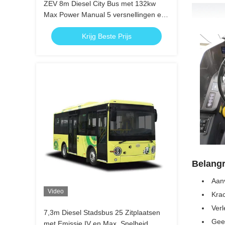
ZEV 8m Diesel City Bus met 132kw
Max Power Manual 5 versnellingen en
Leaf Spring Suspension
Krijg Beste Prijs
Belangr
Aanv
Video
Krac
Verl
7,3m Diesel Stadsbus 25 Zitplaatsen
Geen
met Emissie IV en Max. Snelheid