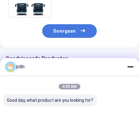
350,07 kWh Batterij en Lage
Instapvloer
Doorgaan
Geadviseerde Producten
jolin
4:05 AM
Good day, what product are you looking for?
12 M Pure Electric
10,5M Pure
10,5m Pure
Bus EV Bus met 46
Elektrische Bus met
Elektrische
zitplaatsen 350,07
268 kWh
Sightseeingbu
kWh batterij en
Batterijcapaciteit
94 zitplaatsen
luchtvering
Lange Afstand
kWh batterij e