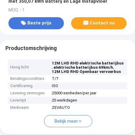
met 350,07 kWh Batterij en Lage Instapvloer
MOQ：1
Beste prijs
Contact nu
Productomschrijving
12M LHD RHD elektrische batterijbus
Hoog licht
,
,
elektrische batterijbus 69km/h
12M LHD RHD Openbaar vervoerbus
Betalingscondities
T/T
Certificering
ISO
Levering vermogen
25000 eenheden/per jaar
Levertijd
25 werkdagen
Merknaam
ZEVAUTO
Bekijk meer