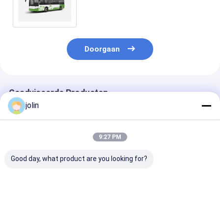
rijbereik en PMSM motor voor
openbaar vervoer
Doorgaan
Geadviseerde Producten
jolin
9:27 PM
Good day, what product are you looking for?
12 M Pure Electric
10,5M Pure
10,5m Pure
Bus EV Bus met 46
Elektrische Bus met
Elektrische
zitplaatsen 350,07
268 kWh
Sightseeingbu
kWh batterij en
Batterijcapaciteit
94 zitplaatsen
luchtvering
Lange Afstand
kWh batterij e