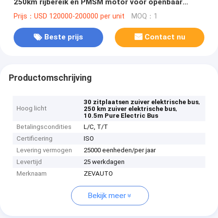
250km rijbereik en PMSM motor voor openbaar
vervoer
Prijs：USD 120000-200000 per unit
MOQ：1
Beste prijs
Contact nu
Productomschrijving
,
30 zitplaatsen zuiver elektrische bus
Hoog licht
,
250 km zuiver elektrische bus
10.5m Pure Electric Bus
Betalingscondities
L/C, T/T
Certificering
ISO
Levering vermogen
25000 eenheden/per jaar
Levertijd
25 werkdagen
Merknaam
ZEVAUTO
Bekijk meer