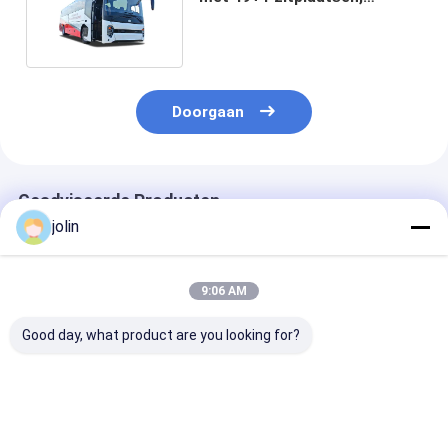
6250mm wielbasis en Euro 3
emissie voor intercityvervoer
Doorgaan
Geadviseerde Producten
jolin
9:06 AM
Good day, what product are you looking for?
12m 55 zitplaatsen
12m 49 zitplaatsen
45-zits diesel
Diesel Coach Bus
Dieselcoach
touringcar me
Toeristische Luxe
achtermotor e
Bus met toilet voor
bladvering