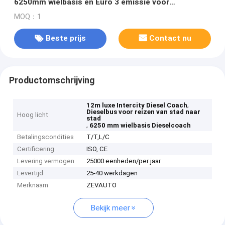
6250mm wielbasis en Euro 3 emissie voor
intercityvervoer
MOQ：1
Beste prijs
Contact nu
Productomschrijving
,
12m luxe Intercity Diesel Coach
Dieselbus voor reizen van stad naar
Hoog licht
stad
,
6250 mm wielbasis Dieselcoach
Betalingscondities
T/T,L/C
Certificering
ISO, CE
Levering vermogen
25000 eenheden/per jaar
Levertijd
25-40 werkdagen
Merknaam
ZEVAUTO
Bekijk meer