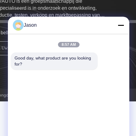
AUTO is een groepsmaatschappij die
pecialiseerd is in onderzoek en ontwikkeling,
ductie, testen, verkoop en markttoepassing van
ktrische bussen, touringcars, en coasters.
Jason
bellen u zo snel mogelijk terug.
8:57 AM
registreren
Good day, what product are you looking 
for?
ngdu Co., Ltd. . Alle rechten voorbehoudena.