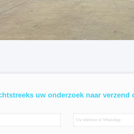
chtstreeks uw onderzoek naar verzend 