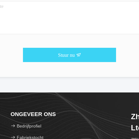
Stuur nu
ONGEVEER ONS
Zh
Bedrijfprofiel
Lt
Fabriekstocht