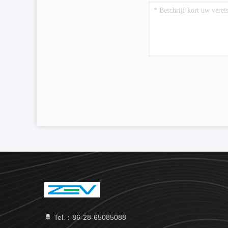
Tel.：86-28-65085088