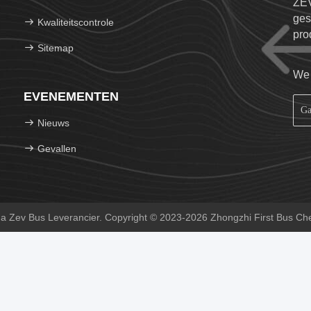
ZEV
ges
Kwaliteitscontrole
pro
Sitemap
ele
We 
EVENEMENTEN
Nieuws
Gevallen
a Zev Bus Leverancier. Copyright © 2023-2026 Zhongzhi First Bus Che