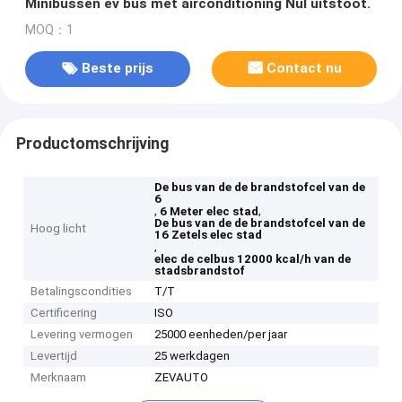
Minibussen ev bus met airconditioning Nul uitstoot.
MOQ：1
Beste prijs
Contact nu
Productomschrijving
De bus van de de brandstofcel van de
6
,
,
6 Meter elec stad
De bus van de de brandstofcel van de
Hoog licht
16 Zetels elec stad
,
elec de celbus 12000 kcal/h van de
stadsbrandstof
Betalingscondities
T/T
Certificering
ISO
Levering vermogen
25000 eenheden/per jaar
Levertijd
25 werkdagen
Merknaam
ZEVAUTO