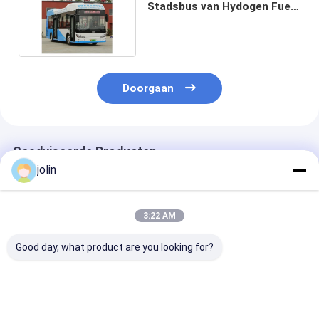
Stadsbus van Hydogen Fuel
Cell Drijfwaaier 350km
Doorgaan
Geadviseerde Producten
jolin
3:22 AM
Good day, what product are you looking for?
27 zitplaatsen
ZEV 10.5m de Busbus
10.5m Bus LHD
waterstofbrandstofcel
LHD van Fuel Cell van
Emission van F
stadsbus 10,5m LHD
de 27 Zetels
Cell van de 27 