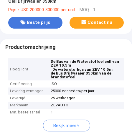
Cell Drijfwaaier 350km
Prijs：USD 200000-300000 per unit
MOQ：1
Beste prijs
Contact nu
Productomschrijving
De Bus van de Waterstoffuel cell van
ZEV 10.5m
Hoog licht
,
,
De waterstofbus van ZEV 10.5m
de bus Drijfwaaier 350km van de
brandstofcel
Certificering
ISO
Levering vermogen
25000 eenheden/per jaar
Levertijd
25 werkdagen
Merknaam
ZEVAUTO
Min. bestelaantal
1
Bekijk meer