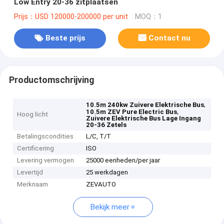
Low Entry 20-36 zitplaatsen
Prijs：USD 120000-200000 per unit
MOQ：1
Beste prijs
Contact nu
Productomschrijving
,
10.5m 240kw Zuivere Elektrische Bus
,
10.5m ZEV Pure Electric Bus
Hoog licht
Zuivere Elektrische Bus Lage Ingang
20-36 Zetels
Betalingscondities
L/C, T/T
Certificering
ISO
Levering vermogen
25000 eenheden/per jaar
Levertijd
25 werkdagen
Merknaam
ZEVAUTO
Bekijk meer