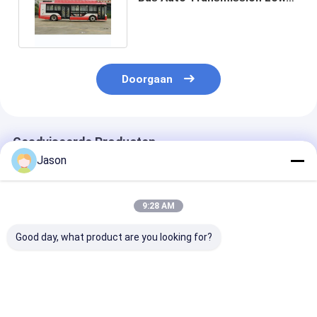
Entry 20-36 zitplaatsen
Doorgaan
Geadviseerde Producten
Jason
9:28 AM
Good day, what product are you looking for?
18 Meter Zev Bus
12m 44 van de Diesel
Nieuwe Energi
Elektrische
van de Emissie Lage
persoons ZEV-
Personenbus met 50
Ingang van de
met 122,2 kWh
Stoelen en 69 Km/U
Zetelszev BUS Euro 4
batterij en