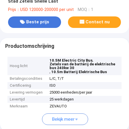
Stad Zetels Snelle Last
Prijs：USD 120000-200000 per unit
MOQ：1
Beste prijs
Contact nu
Productomschrijving
,
10.5M Electric City Bus
Zetels van de batterij de elektrische
Hoog licht
bus 240kw 30
,
10.5m Batterij Elektrische Bus
Betalingscondities
L/C, T/T
Certificering
ISO
Levering vermogen
25000 eenheden/per jaar
Levertijd
25 werkdagen
Merknaam
ZEVAUTO
Bekijk meer