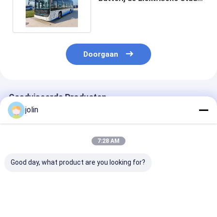
Zetels Snelle Last
Doorgaan
Geadviseerde Producten
jolin
7:28 AM
Good day, what product are you looking for?
7.5m Mini City Bus
7,5m 18-zits
10,5m Nul-emi
18 zitplaatsen
Elektrische Stadsbus
Elektrische S
Batterij aangedreven
met 250km Bereik
met 30 Zitplaa
elektrisch voertuig
268,7 kWh LiF