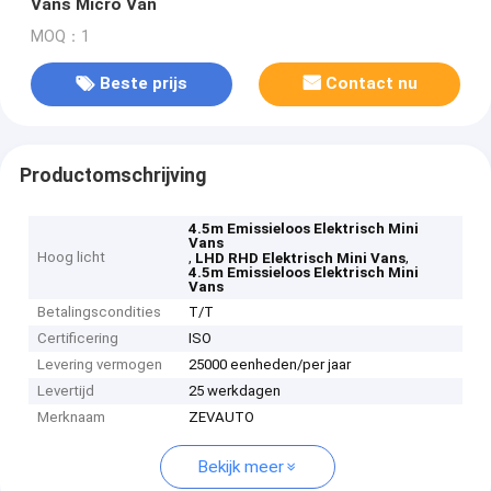
Vans Micro Van
MOQ：1
Beste prijs
Contact nu
Productomschrijving
4.5m Emissieloos Elektrisch Mini
Vans
Hoog licht
,
,
LHD RHD Elektrisch Mini Vans
4.5m Emissieloos Elektrisch Mini
Vans
Betalingscondities
T/T
Certificering
ISO
Levering vermogen
25000 eenheden/per jaar
Levertijd
25 werkdagen
Merknaam
ZEVAUTO
Bekijk meer