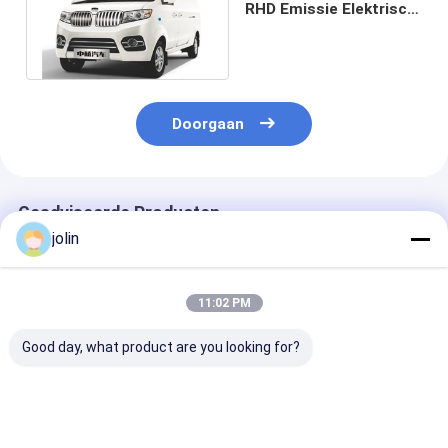
RHD Emissie Elektrisch
Mini Vans Micro Van
Doorgaan
Geadviseerde Producten
jolin
11:02 PM
Good day, what product are you looking for?
Elektrisch Mini Van
Volledig elektrische
Elektrisch Van
Front Wheel Drive 7
bestelwagen 41,86
New Mini Van 
Seater met 200 Miles
kWh batterij 2510 kg
Rhd Chinees M