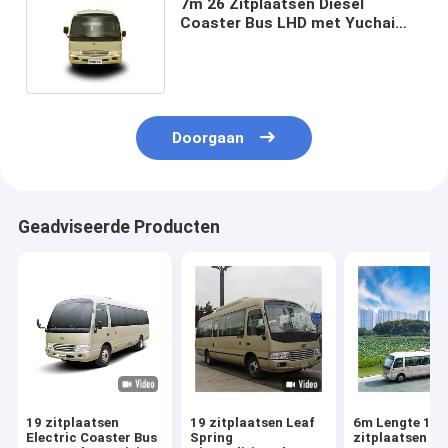
7m 26 Zitplaatsen Diesel
Coaster Bus LHD met Yuchai
Motor en Handgeschakelde
Transmissie
Doorgaan
Geadviseerde Producten
19 zitplaatsen
19 zitplaatsen Leaf
6m Lengte 19
Electric Coaster Bus
Spring
zitplaatsen Di