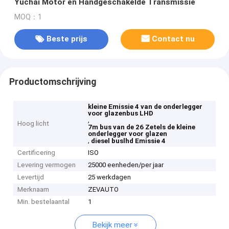
Yuchai Motor en Handgeschakelde Transmissie
MOQ：1
Beste prijs
Contact nu
Productomschrijving
kleine Emissie 4 van de onderlegger
voor glazenbus LHD
,
Hoog licht
7m bus van de 26 Zetels de kleine
onderlegger voor glazen
,
diesel buslhd Emissie 4
Certificering
ISO
Levering vermogen
25000 eenheden/per jaar
Levertijd
25 werkdagen
Merknaam
ZEVAUTO
Min. bestelaantal
1
Bekijk meer