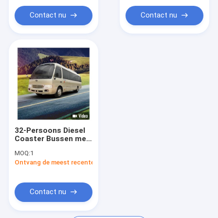
De Bus van waterstoffuel cell
range
Contact nu
Contact nu
De Karren van het douanegolf
Elektrische mijnbouwtruck
Reinigingsvoertuig
32-Persoons Diesel
Coaster Bussen met
Airconditioning en
MOQ:
1
Tractiecontrole voor
Ontvang de meest recente Prijs
Veilig
Personenvervoer
Contact nu