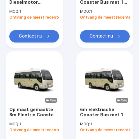
Dieselmotor
Coaster Bus met 18
Zuivere Elektrische Bus
Achterbaanbussen
Zitplaatsen en 89,7
MOQ:
1
MOQ:
1
met bladveer
kWh Batterij voor
Ontvang de meest recente Prijs
Batterij Elektrische Bussen
Ontvang de meest recente Prij
ophanging en voor
Openbaar Vervoer
gemonteerde motor
voor 100 km / h
Elektrisch Mini Buses
topsnelheid
Contact nu
Contact nu
Elektrische Bus Bus
Onderlegger voor glazenbussen
Diesel Stadsbus
Dieselmotorbus
Diesel Bus
Op maat gemaakte
6m Elektrische
Elektrisch Mini Vans
8m Electric Coaster
Coaster Bus met 18
Mini Bus met 24
Stoelen, 200km
MOQ:
1
MOQ:
1
zitplaatsen 114,5
Bereik, en LHD RHD
Elektrisch Mini Trucks
Ontvang de meest recente Prijs
Ontvang de meest recente Prij
kwh LiFePo4 batterij
Stuuropties
en 250 km cruising