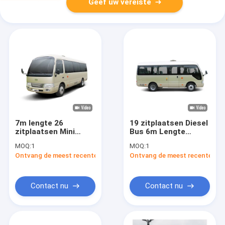
Geef uw vereiste
7m lengte 26
19 zitplaatsen Diesel
zitplaatsen Mini
Bus 6m Lengte
Shuttle Bus met
2.982L Motor
MOQ:
1
MOQ:
1
Yuchai motor en
Ontvang de meest recente Prijs
Ontvang de meest recente Prij
Leaf Spring
Suspension
Contact nu
Contact nu