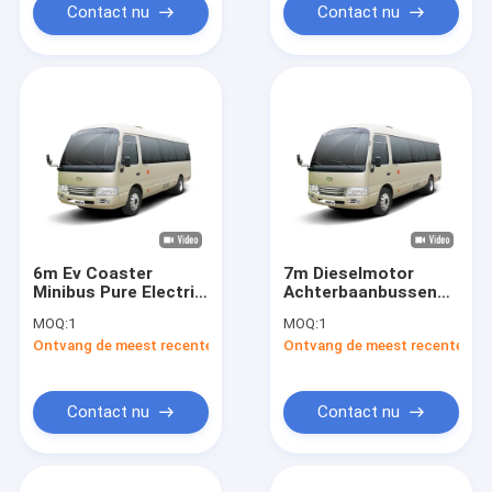
Contact nu
Contact nu
6m Ev Coaster
7m Dieselmotor
Minibus Pure Electric
Achterbaanbussen
Bus 10-19
met 27 zitplaatsen
MOQ:
1
MOQ:
1
zitplaatsen
Leaf Spring
Ontvang de meest recente Prijs
Ontvang de meest recente Prij
Kilometer meer dan
Suspension en LHD
280km
RHD Steering
Contact nu
Contact nu