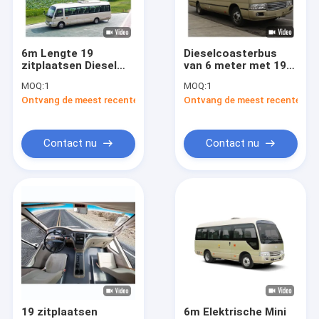
Fabriekstocht
Kwaliteitscontrole
6m Lengte 19
Dieselcoasterbus
zitplaatsen Diesel
van 6 meter met 19
Neem contact met ons op
Coaster Bus Minibus
zitplaatsen Euro 4 en
MOQ:
1
MOQ:
1
Met airconditioning
handmatige
Ontvang de meest recente Prijs
Ontvang de meest recente Prij
transmissie met 5
Nieuws
versnellingen
Gevallen
Contact nu
Contact nu
Blog
Vraag een offerte
Zev Bus
Elektrische Stadsbus
19 zitplaatsen
6m Elektrische Mini