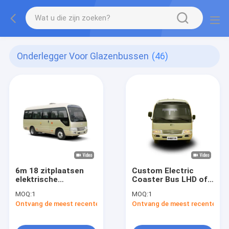
Onderlegger Voor Glazenbussen
(46)
6m 18 zitplaatsen
Custom Electric
elektrische
Coaster Bus LHD of
achtbaanbus
RHD met 18
MOQ:
1
MOQ:
1
Middenbus voor
zitplaatsen
Ontvang de meest recente Prijs
Ontvang de meest recente Prij
openbaar vervoer