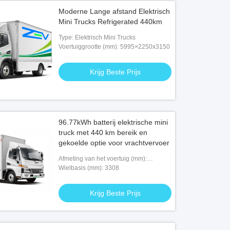
Moderne Lange afstand Elektrisch
Mini Trucks Refrigerated 440km
Type: Elektrisch Mini Trucks
Voertuiggrootte (mm): 5995×2250x3150
Krijg Beste Prijs
96.77kWh batterij elektrische mini
truck met 440 km bereik en
gekoelde optie voor vrachtvervoer
Afmeting van het voertuig (mm):
5995×2250x3150
Wielbasis (mm): 3308
Krijg Beste Prijs