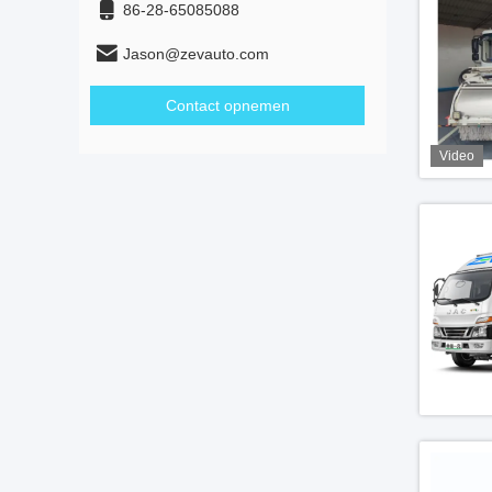
86-28-65085088
Jason@zevauto.com
Contact opnemen
Video