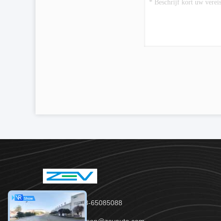
Tel.：86-28-65085088