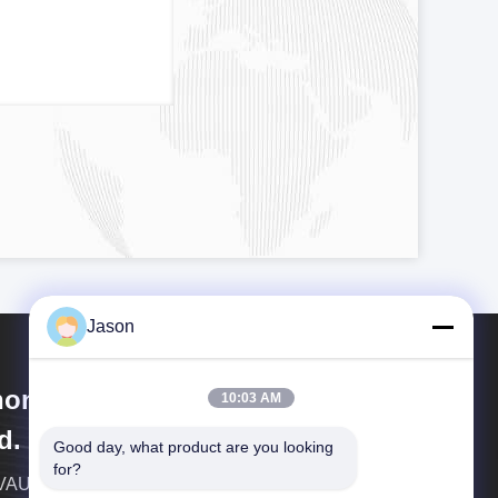
Jason
ongzhi First Bus Chengdu Co.,
10:03 AM
d.
Good day, what product are you looking 
for?
AUTO is een groepsmaatschappij die