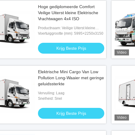
Hoge gediplomeerde Comfort
Veilige Uiterst kleine Elektrische
Vrachtwagen 4x4 ISO
Productnaam: Veilige Uiterst kleine
Elektrische Vrachtwagen
Voertuiggrootte (mm): 5995×2250x3150
Krijg Beste Prijs
Video
Elektrische Mini Cargo Van Low
Pollution Long-Waaier met geringe
geluidssterkte
Vervuiling: Laag
Snelheid: Snel
Krijg Beste Prijs
Video