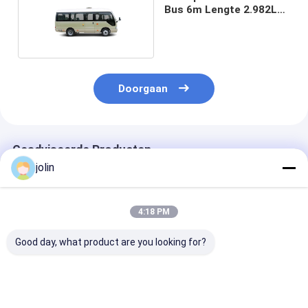
Bus 6m Lengte 2.982L
Motor
Doorgaan
Geadviseerde Producten
jolin
4:18 PM
Good day, what product are you looking for?
19 zitplaatsen
19 zitplaatsen Leaf
6m Lengte 19
Electric Coaster Bus
Spring
zitplaatsen Di
met 150 km cruising
Airconditioned
Coaster Bus M