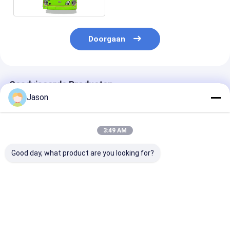
Doorgaan
Geadviseerde Producten
Jason
3:49 AM
Good day, what product are you looking for?
6,6m Elektrische
6.6m Elektrische
6.6m elektrisc
Minibus met 23
minibus EV-bus met
minibus batter
Stoelen, 200KM
automatische
oplaadvoertui
Actieradius en Optie
transmissie en 23
zitplaatsen m
voor Links Stuur
zitplaatsen
km rijbereik 
Beste prijs
Beste prijs
Beste pri
voor shuttlese