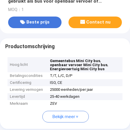
gebruikt als bus voor openbaar vervoer of
community shuttle bus
MOQ：1
Beste prijs
Contact nu
Productomschrijving
,
Gemeentebus Mini City bus
Hoog licht
,
openbaar vervoer Mini City bus
Energievoertuig Mini City bus
Betalingscondities
T/T, L/C, D/P
Certificering
ISO, CE
Levering vermogen
25000 eenheden/per jaar
Levertijd
25-40 werkdagen
Merknaam
ZEV
Bekijk meer