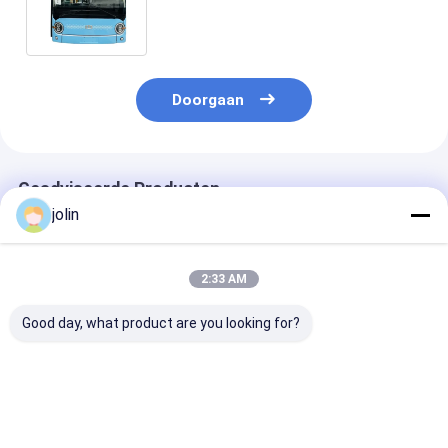
bus voor openbaar vervoer of
community shuttle bus
Doorgaan
Geadviseerde Producten
jolin
2:33 AM
Good day, what product are you looking for?
6,6m Elektrische
6.6m Elektrische
6.6m elektrisc
Minibus met 23
minibus EV-bus met
minibus batter
Stoelen, 200KM
automatische
oplaadvoertui
Actieradius en Optie
transmissie en 23
zitplaatsen m
voor Links Stuur
zitplaatsen
km rijbereik 