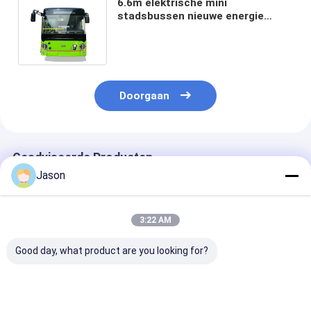
6.6m elektrische mini
stadsbussen nieuwe energie
stadsbus 23 zitplaatsen voor
openbaar vervoer.
Doorgaan
Geadviseerde Producten
Jason
3:22 AM
Good day, what product are you looking for?
6,6m Elektrische
6.6m Elektrische
6.6m elektrisc
Minibus met 23
minibus EV-bus met
minibus batter