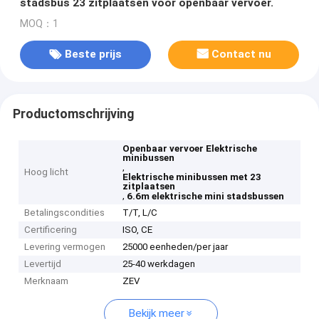
stadsbus 23 zitplaatsen voor openbaar vervoer.
MOQ：1
Beste prijs
Contact nu
Productomschrijving
Openbaar vervoer Elektrische
minibussen
,
Hoog licht
Elektrische minibussen met 23
zitplaatsen
,
6.6m elektrische mini stadsbussen
Betalingscondities
T/T, L/C
Certificering
ISO, CE
Levering vermogen
25000 eenheden/per jaar
Levertijd
25-40 werkdagen
Merknaam
ZEV
Bekijk meer