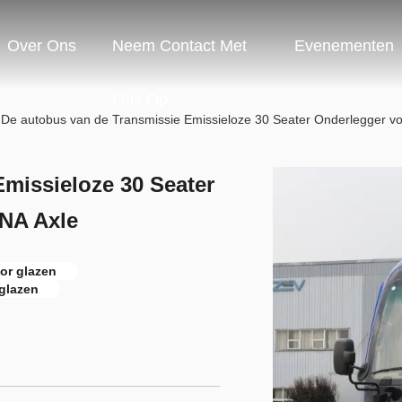
Over Ons
Neem Contact Met
Evenementen
Ons Op
De autobus van de Transmissie Emissieloze 30 Seater Onderlegger v
missieloze 30 Seater
NA Axle
or glazen
glazen