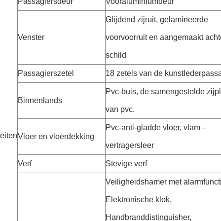
Passagiersdeur
Vooraluminiumdeur
Glijdend zijruit, gelamineerde
Venster
voorvoorruit en aangemaakt acht
schild
Passagierszetel
18 zetels van de kunstlederpass
Pvc-buis, de samengestelde zijp
Binnenlands
van pvc.
Pvc-anti-gladde vloer, vlam -
teiten
Vloer en vloerdekking
vertragersleer
Verf
Stevige verf
Veiligheidshamer met alarmfunct
Elektronische klok,
Handbranddistinguisher,