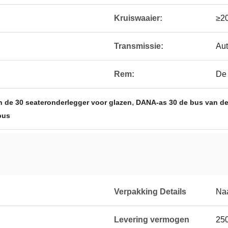
Kruiswaaier:
≥2
Transmissie:
Aut
Rem:
De 
,
n de 30 seateronderlegger voor glazen
DANA-as 30 de bus van de
bus
Verpakking Details
Naa
Levering vermogen
250