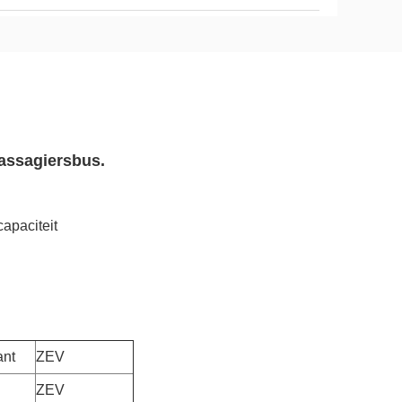
Passagiersbus.
capaciteit
ant
ZEV
ZEV