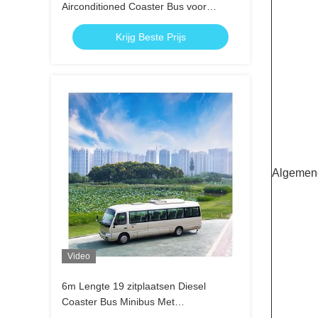
Airconditioned Coaster Bus voor
zakelijk en pendelvervoer
Krijg Beste Prijs
Algemene
Video
6m Lengte 19 zitplaatsen Diesel
Coaster Bus Minibus Met
airconditioning