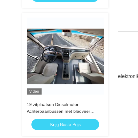
elektroni
Video
19 zitplaatsen Dieselmotor
Achterbaanbussen met bladveer
ophanging en voor gemonteerde motor
Krijg Beste Prijs
voor 100 km / h topsnelheid