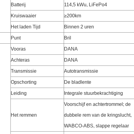
Batterij
114,5 kWu, LiFePo4
Kruiswaaier
≥200km
Het laden Tijd
Binnen 2 uren
Punt
Bril
Vooras
DANA
Achteras
DANA
Transmissie
Autotransmissie
Opschorting
De bladlente
Leiding
Integrale stuurbekrachtiging
Voorschijf en achtertrommel; de
Het remmen
dubbele rem van de kringslucht,
WABCO-ABS, slappe regelaar