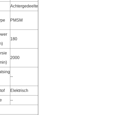
Achtergedeelte
ype
PMSM
ower
180
m)
rsie
2000
min)
atsing
--
tof
Elektrisch
e
--