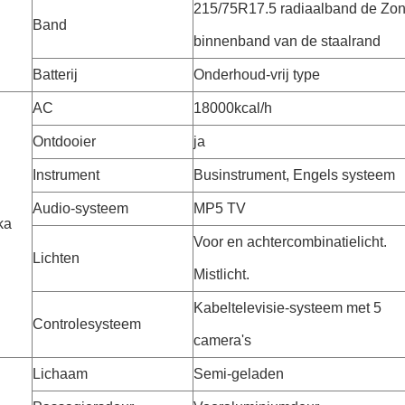
215/75R17.5 radiaalband de Zo
Band
binnenband van de staalrand
Batterij
Onderhoud-vrij type
AC
18000kcal/h
Ontdooier
ja
Instrument
Businstrument, Engels systeem
Audio-systeem
MP5 TV
ka
Voor en achtercombinatielicht.
Lichten
Mistlicht.
Kabeltelevisie-systeem met 5
Controlesysteem
camera's
Lichaam
Semi-geladen