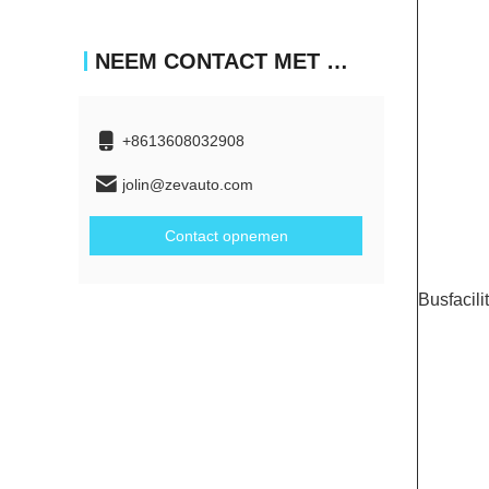
NEEM CONTACT MET ONS OP
+8613608032908
jolin@zevauto.com
Contact opnemen
Busfacili