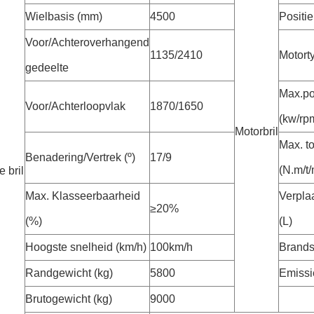
Wielbasis (mm)
4500
Positie
Voor/Achteroverhangend
1135/2410
Motort
gedeelte
Max.p
Voor/Achterloopvlak
1870/1650
(kw/rp
Motorbril
Max. to
Benadering/Vertrek (º)
17/9
(N.m/t/
 bril
Max. Klasseerbaarheid
Verpla
≥20%
(%)
(L)
Hoogste snelheid (km/h)
100km/h
Brands
Randgewicht (kg)
5800
Emissi
Brutogewicht (kg)
9000