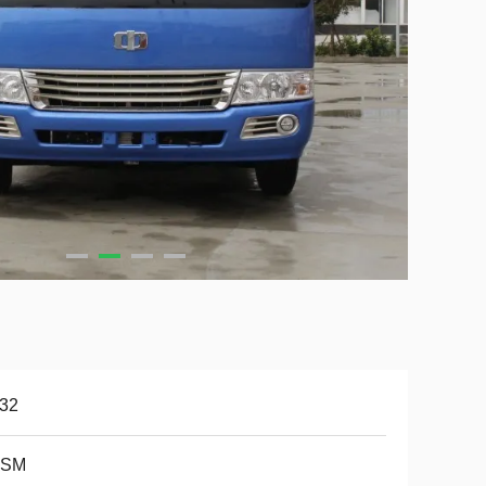
-32
SM