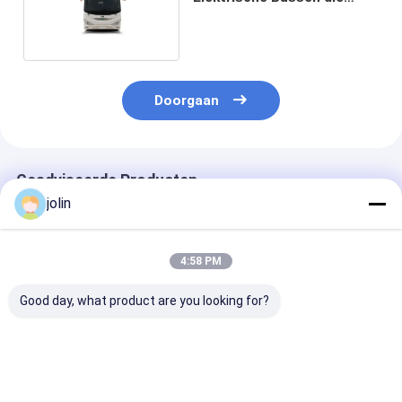
Waaier 200km kruisen
Doorgaan
Geadviseerde Producten
jolin
4:58 PM
Good day, what product are you looking for?
11m 46-zits
11m Elektrische
46-persoons
elektrische
Touringcar 49
elektrische
touringcar met 410
Zitplaatsen met
touringcar me
km actieradius en
410km Actieradius
actieradius vo