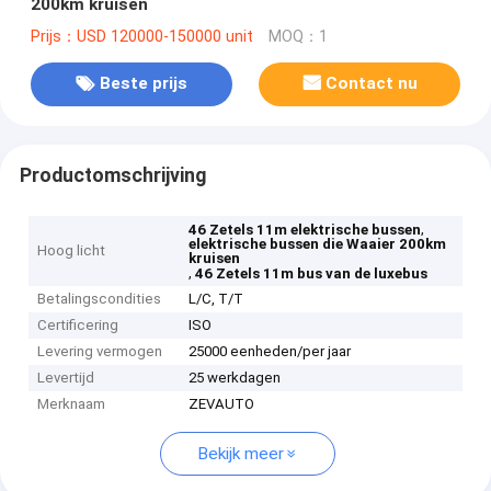
200km kruisen
Prijs：USD 120000-150000 unit
MOQ：1
Beste prijs
Contact nu
Productomschrijving
,
46 Zetels 11m elektrische bussen
elektrische bussen die Waaier 200km
Hoog licht
kruisen
,
46 Zetels 11m bus van de luxebus
Betalingscondities
L/C, T/T
Certificering
ISO
Levering vermogen
25000 eenheden/per jaar
Levertijd
25 werkdagen
Merknaam
ZEVAUTO
Bekijk meer