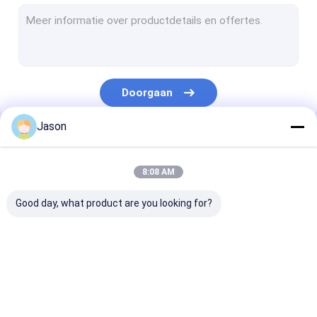
Zuivere Elektrische Bus
Batterij Elektrische Bussen
Elektrisch Mini Buses
Doorgaan
Elektrische Bus Bus
Jason
Onderlegger voor glazenbussen
Onze Categorieën
Diesel Stadsbus
8:08 AM
Dieselmotorbus
Good day, what product are you looking for?
Diesel Bus
Elektrisch Mini Vans
Zev Bus
Elektrische Stadsbus
Zuivere Elektr
Elektrisch Mini Trucks
Bus