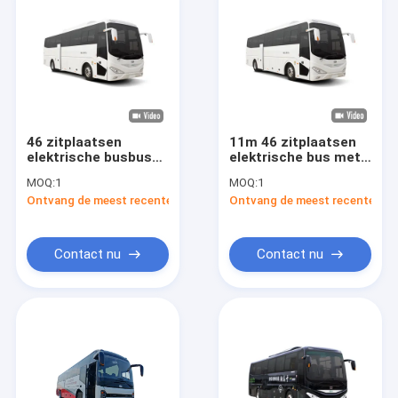
46 zitplaatsen
11m 46 zitplaatsen
elektrische busbus
elektrische bus met
met een maximale
120 km/u maximale
MOQ:
1
MOQ:
1
snelheid van 120
snelheid en nul
Ontvang de meest recente Prijs
Ontvang de meest recente Prij
km/u en 500 km
uitstoot voor luxe
rijkmogelijkheid voor
toeristische reizen
interstedelijk vervoer
Contact nu
Contact nu
Huis
Producten
Over ons