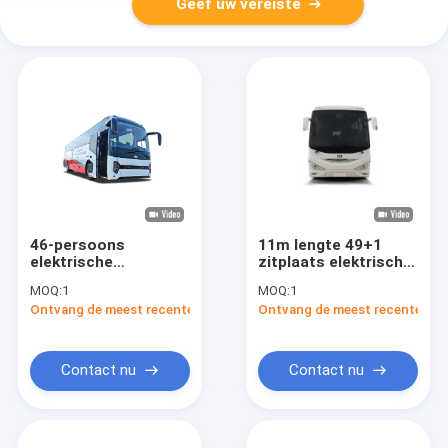
Geef uw vereiste
46-persoons
11m lengte 49+1
elektrische
zitplaats elektrische
touringbus met
busbus met
MOQ:
1
MOQ:
1
luchtvering en 238,06
automatische
Ontvang de meest recente Prijs
Ontvang de meest recente Prij
kWh batterij voor
transmissie voor
lange afstanden
luxe toeristische
reizen
Contact nu
Contact nu