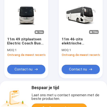
11m 49 zitplaatsen
11m 46-zits
Electric Coach Bus
elektrische
met luchtophanging
touringcar met een
MOQ:
1
MOQ:
1
en 10990*2500*3600
maximumsnelheid
Ontvang de meest recente Prijs
Ontvang de meest recente Prij
mm Afmetingen voor
van 120 km/u voor
toeristisch luxe
duurzaam openbaar
busvervoer
vervoer
Contact nu
Contact nu
Bespaar je tijd
Laat ons met u contact opnemen met de
beste producten.