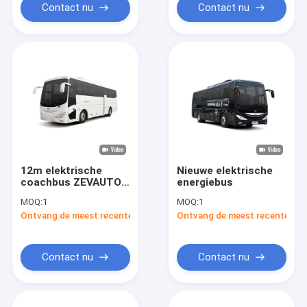
Contact nu
Contact nu
12m elektrische
Nieuwe elektrische
coachbus ZEVAUTO
energiebus
Elektrische
MOQ:
1
MOQ:
1
busfabriek voor
Ontvang de meest recente Prijs
Ontvang de meest recente Prij
vervoer
Contact nu
Contact nu