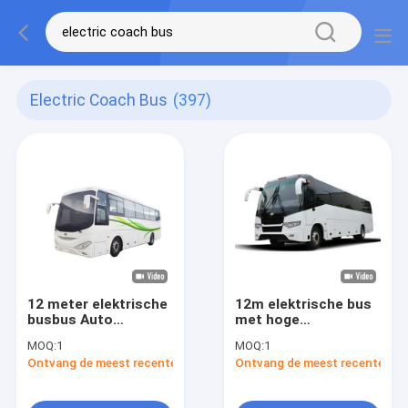
Electric Coach Bus
(397)
12 meter elektrische
12m elektrische bus
busbus Auto
met hoge
Transmissie Bereik
energiebatterijen en
MOQ:
1
MOQ:
1
300-500 kilometer
maximale totale
Ontvang de meest recente Prijs
Ontvang de meest recente Prij
Geavanceerde
massa 18000kg
technologie