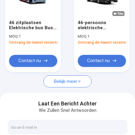
Fabriekstocht
Kwaliteitscontrole
46 zitplaatsen
46-persoons
Elektrische bus Bus
elektrische
Neem contact met ons op
11m Intercity
touringcar met lange
MOQ:
1
MOQ:
1
openbaar vervoer
actieradius voor
Ontvang de meest recente Prijs
Ontvang de meest recente Prij
openbaar vervoer
Nieuws
Gevallen
Contact nu
Contact nu
Blog
Bekijk meer
Vraag een offerte
Laat Een Bericht Achter
We Zullen Snel Antwoorden
Zev Bus
Elektrische Stadsbus