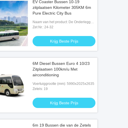
EV Coaster Bussen 10-19
zitplaatsen Kilometer 305KM 6m
Pure Electric City Bus
Naam van het product: De Onderlegger
voor glazenbus van de luxe Elektrische
Zet Nr.: 24-32
Stad
Krijg Beste Prijs
6M Diesel Bussen Euro 4 10/23
Zitplaatsen 100km/u Met
airconditioning
Voertuiggrootte (mm): 5990x2025x2635
Zetels: 19
Krijg Beste Prijs
6m 19 Bussen die van de Zetels