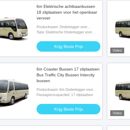
6m Elektrische achtbaanbussen
18 zitplaatsen voor het openbaar
vervoer
Productnaam: Onderlegger voor
glazenbussen
Type: Elektrische Onderlegger voor
glazenbussen
Krijg Beste Prijs
Video
6m Coaster Bussen 17 zitplaatsen
Bus Traffic City Bussen Intercity
bussen.
Productnaam: 6m Onderlegger voor
glazenbussen
Passagierscapaciteit: 17 zitplaatsen
Krijg Beste Prijs
Video