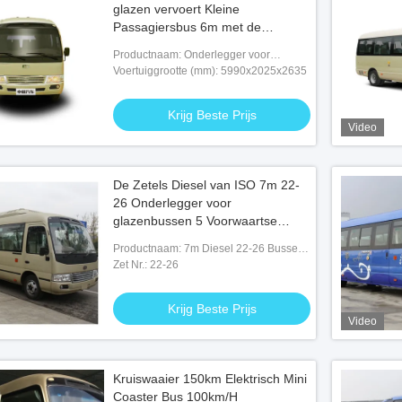
glazen vervoert Kleine
Passagiersbus 6m met de
Dieselmotor van de
Productnaam: Onderlegger voor
Luchtvoorwaarde per bus
glazenbussen
Voertuiggrootte (mm): 5990x2025x2635
Krijg Beste Prijs
Video
De Zetels Diesel van ISO 7m 22-
26 Onderlegger voor
glazenbussen 5 Voorwaartse
n elektrische
Toestellen
ddenbus voor openbaar
Productnaam: 7m Diesel 22-26 Bussen
van de Zetelsonderlegger voor glazen
Zet Nr.: 22-26
g Beste Prijs
Krijg Beste Prijs
Video
Kruiswaaier 150km Elektrisch Mini
Coaster Bus 100km/H