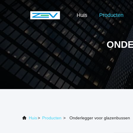
Huis
Producten
ONDE
Huis
>
Producten
>
Onderlegger voor glazenbussen