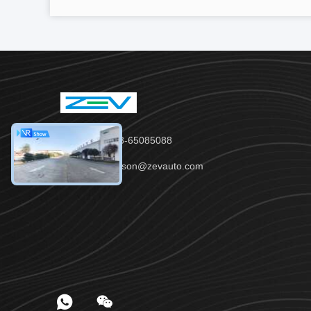
Tel.：86-28-65085088
E-mail：Jason@zevauto.com