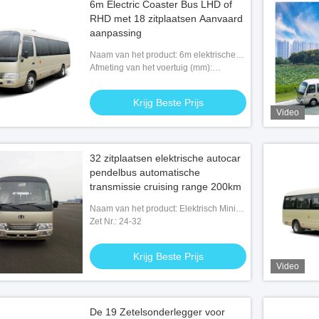
6m Electric Coaster Bus LHD of
RHD met 18 zitplaatsen Aanvaard
aanpassing
Naam van het product: 6m elektrische
achtbaanbus
Afmeting van het voertuig (mm):
5990*2025*2650
Krijg Beste Prijs
Video
32 zitplaatsen elektrische autocar
pendelbus automatische
transmissie cruising range 200km
Naam van het product: Elektrisch Mini
Coaster Buses
Zet Nr.: 24-32
Krijg Beste Prijs
Video
De 19 Zetelsonderlegger voor