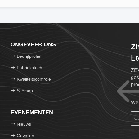
ONGEVEER ONS
Zh
Bedrijfprofiel
Lt
Fabriekstocht
ZEV
ges
Kwaliteitscontrole
pro
Sitemap
ele
We 
EVENEMENTEN
Nieuws
Gevallen