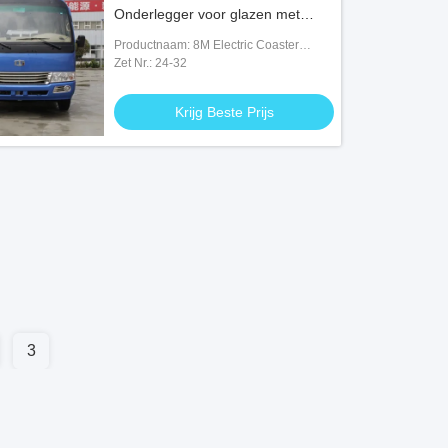
Onderlegger voor glazen met
DANA Axle
Productnaam: 8M Electric Coaster
Buses
Zet Nr.: 24-32
Krijg Beste Prijs
3