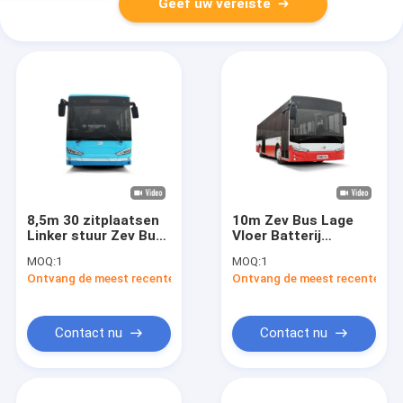
Geef uw vereiste
8,5m 30 zitplaatsen
10m Zev Bus Lage
Linker stuur Zev Bus
Vloer Batterij
Pure Elektrische
Elektrische Bus met
MOQ:
1
MOQ:
1
Stadsbus met
30 Zitplaatsen en
Ontvang de meest recente Prijs
Ontvang de meest recente Prij
Airconditioner
270km Bereik voor
Stadsvervoer
Contact nu
Contact nu