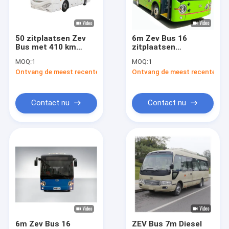
Fabriekstocht
Kwaliteitscontrole
50 zitplaatsen Zev
6m Zev Bus 16
Bus met 410 km
zitplaatsen
Neem contact met ons op
bereik en 238,06 kWh
elektrische minibus
MOQ:
1
MOQ:
1
batterij voor
met 270KM rijbereik
Ontvang de meest recente Prijs
Ontvang de meest recente Prij
elektrisch
voor Intercity
Nieuws
langeafstandspassagiersvervoer
Transport
Gevallen
Contact nu
Contact nu
Blog
Vraag een offerte
Zev Bus
Elektrische Stadsbus
6m Zev Bus 16
ZEV Bus 7m Diesel