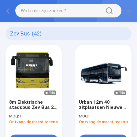
Zev Bus
(42)
8m Elektrische
Urban 12m 40
stadsbus Zev Bus 28
zitplaatsen Nieuwe
zitplaatsen Openbaar
energiebus EBus met
MOQ:
1
MOQ:
1
vervoer
luchtophanging en
Ontvang de meest recente Prijs
Ontvang de meest recente Prij
snel opladen