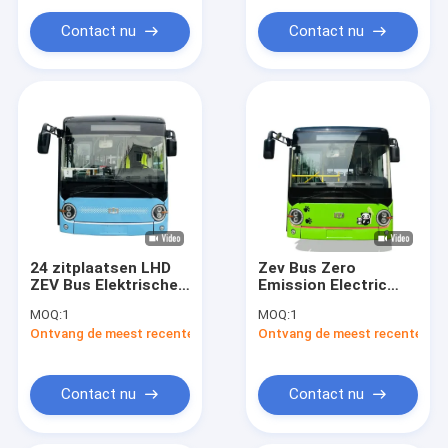
De Bus van waterstoffuel cell
Contact nu
Contact nu
De Karren van het douanegolf
Elektrische mijnbouwtruck
Reinigingsvoertuig
24 zitplaatsen LHD
Zev Bus Zero
ZEV Bus Elektrische
Emission Electric
stadsbus met 122,2
City Bus met 122,2
MOQ:
1
MOQ:
1
kWh nul-uitstoot
kWh batterij en 16
Ontvang de meest recente Prijs
Ontvang de meest recente Prij
zitplaatsen voor Mini
City Transport
Contact nu
Contact nu