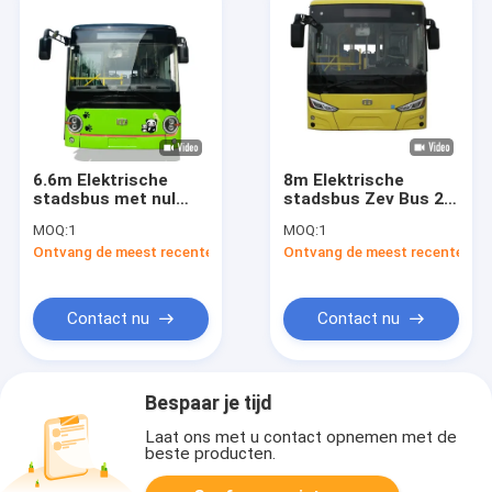
6.6m Elektrische
8m Elektrische
stadsbus met nul
stadsbus Zev Bus 28
uitstoot ZEV-bus 24
zitplaatsen Openbaar
MOQ:
1
MOQ:
1
zitplaatsen voor
vervoer
Ontvang de meest recente Prijs
Ontvang de meest recente Prij
stedelijk vervoer
Contact nu
Contact nu
Bespaar je tijd
Laat ons met u contact opnemen met de
beste producten.