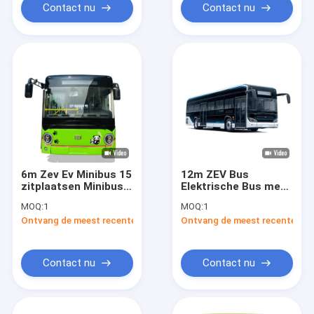
Contact nu
Contact nu
6m Zev Ev Minibus 15
12m ZEV Bus
zitplaatsen Minibus
Elektrische Bus met
voor het openbaar
Luchtvering en
MOQ:
1
MOQ:
1
vervoer
350,07 kWh Batterij
Ontvang de meest recente Prijs
Ontvang de meest recente Prij
voor Transport
Contact nu
Contact nu