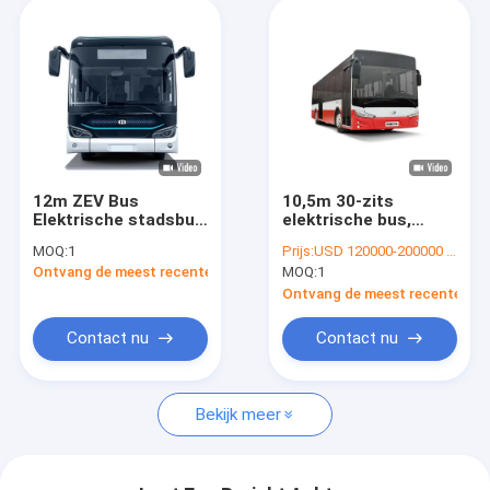
12m ZEV Bus
10,5m 30-zits
Elektrische stadsbus
elektrische bus,
met 350,07 kWh
nieuwe energiebus
MOQ:
1
Prijs:
USD 120000-200000 per unit
batterij en 39
met laag
Ontvang de meest recente Prijs
MOQ:
1
zitplaatsen voor
stroomverbruik
stedelijk vervoer
Ontvang de meest recente Prij
Contact nu
Contact nu
Bekijk meer