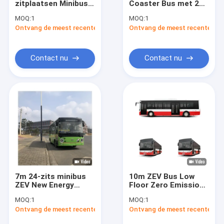
zitplaatsen Minibus
Coaster Bus met 22-
Zuivere Elektrische Bus
met nul-uitstoot
26 Stoelen
MOQ:
1
MOQ:
1
voor
Handgeschakeld 5
Ontvang de meest recente Prijs
Batterij Elektrische Bussen
Ontvang de meest recente Prij
gemeenschapsvervoer
Versnellingen Vooruit
en 14000 Kcal/H
Airconditioning
Elektrisch Mini Buses
Contact nu
Contact nu
Elektrische Bus Bus
Onderlegger voor glazenbussen
Diesel Stadsbus
Dieselmotorbus
Diesel Bus
7m 24-zits minibus
10m ZEV Bus Low
Elektrisch Mini Vans
ZEV New Energy
Floor Zero Emissions
Electric City Bus,
Electric City Bus met
MOQ:
1
MOQ:
1
PNS klasse 2
30 zitplaatsen voor
Elektrisch Mini Trucks
Ontvang de meest recente Prijs
Ontvang de meest recente Prij
stedelijk vervoer