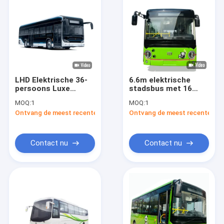
LHD Elektrische 36-
6.6m elektrische
persoons Luxe
stadsbus met 16
Personenbus met
zitplaatsen en 69
MOQ:
1
MOQ:
1
12m Wielbasis en
km/u maximale
Ontvang de meest recente Prijs
Ontvang de meest recente Prij
6200mm voor
snelheid voor
Comfortabel
efficiënt elektrisch
Stadsvervoer
vervoer
Contact nu
Contact nu
Huis
Producten
Over ons